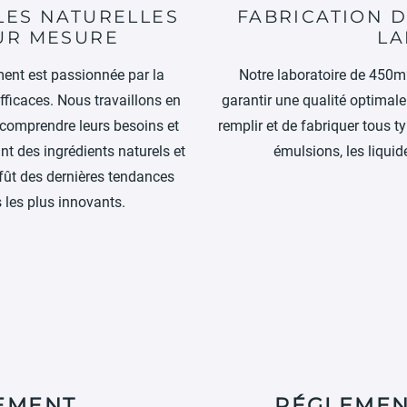
LES NATURELLES
FABRICATION 
UR MESURE
LA
ent est passionnée par la
Notre laboratoire de 450
fficaces. Nous travaillons en
garantir une qualité optima
r comprendre leurs besoins et
remplir et de fabriquer tous t
nt des ingrédients naturels et
émulsions, les liquide
fût des dernières tendances
 les plus innovants.
EMENT
RÉGLEMEN