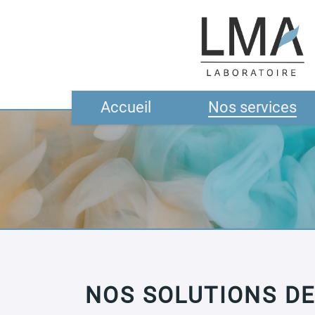
Panneau de gestion des cookies
Accueil
Nos services
LA MANUFA
ARDÉCHO
NOS SOLUTIONS DE
CRÉONS ENSEM