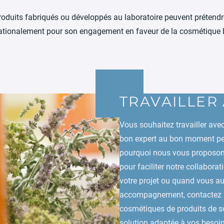
oduits fabriqués ou développés au laboratoire peuvent prétendr
nationalement pour son engagement en faveur de la cosmétique 
TRAVAILLER
Vous souhaitez travailler ave
bon expert au bon moment peut 
pourquoi nous vous proposons
pour faciliter notre collabora
votre projet ou quand vous au
accompagnement, contactez no
cosmétiques de produits de so
solution adaptée à vos besoi