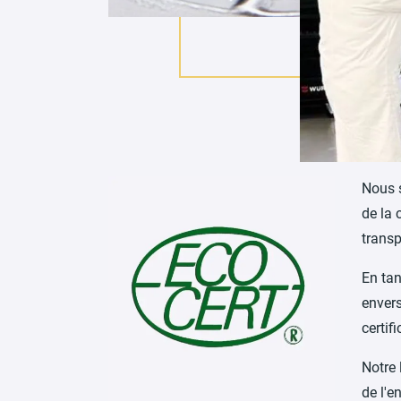
Nous 
de la 
transp
En tan
envers
certif
Notre 
de l'e